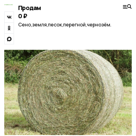
Продам
0 ₽
Сено,земля,песок,перегной,чернозём.