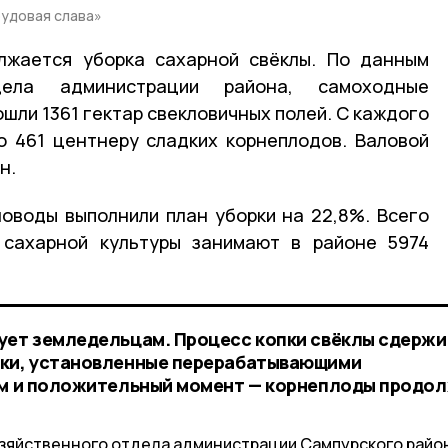
рудовая слава»
лжается уборка сахарной свёклы. По данным
тдела администрации района, самоходные
шли 1361 гектар свекловичных полей. С каждого
о 461 центнеру сладких корнеплодов. Валовой
н.
ловоды выполнили план уборки на 22,8%. Всего
 сахарной культуры занимают в районе 5974
ует земледельцам. Процесс копки свёклы сдерж
зки, установленные перерабатывающими
том и положительный момент — корнеплоды продо
озяйственного отдела администрации Сампурского райо