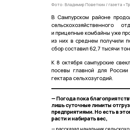
Фото: Владимир Поветкин / газета «Т
В Сампурском районе продо
сельскохозяйственного о
и прицепные комбайны уже про
из них в среднем получили п
сбор составил 62,7 тысячи тон
К 8 октября сампурские свек
посевы главной для России
гектара сельхозугодий.
— Погода пока благоприятств
лишь суточные лимиты отгру
предприятиями. Но есть в э
расти и набирать вес,
рассказал начальник сельскох