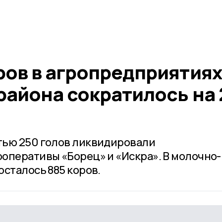
ров в агропредприятиях
района сократилось на 
тью 250 голов ликвидировали
оперативы «Борец» и «Искра». В молочно-
сталось 885 коров.