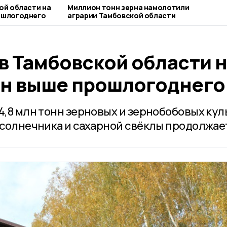
ой области на
Миллион тонн зерна намолотили
ошлогоднего
аграрии Тамбовской области
в Тамбовской области 
нн выше прошлогоднего
4,8 млн тонн зерновых и зернобобовых кул
дсолнечника и сахарной свёклы продолжае