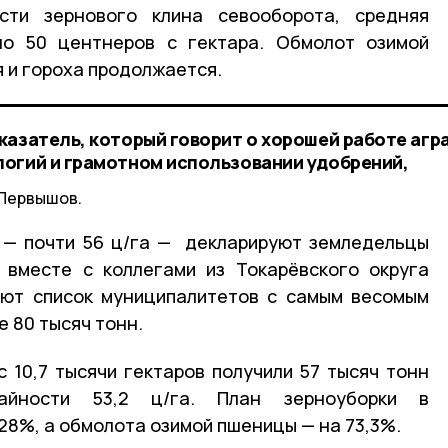
сти зернового клина севооборота, средняя
ло 50 центнеров с гектара. Обмолот озимой
я и гороха продолжается.
казатель, который говорит о хорошей работе агр
огий и грамотном использовании удобрений,
 Первышов.
 — почти 56 ц/га — декларируют земледельцы
 вместе с коллегами из Токарёвского округа
яют список муниципалитетов с самым весомым
 80 тысяч тонн.
с 10,7 тысячи гектаров получили 57 тысяч тонн
айности 53,2 ц/га. План зерноуборки в
28%, а обмолота озимой пшеницы — на 73,3%.