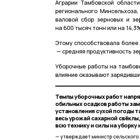
Аграрии Тамбовской област
регионального Минсельхоза,
валовой сбор зерновых и з
на 600 тысяч тонн или на 14,3
Этому способствовала более 
— средняя продуктивность зе
Уборочные работы на тамбовс
влияние оказывают зарядивши
Темпы уборочных работ напря
обильных осадков работы за
установления сухой погоды т
весь урожай сахарной свëклы,
всю технику и силы на уборку 
утверждает министр сельского 