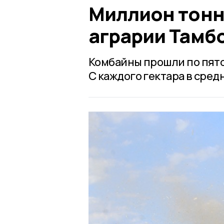
Миллион тонн
аграрии Тамб
Комбайны прошли по пято
С каждого гектара в сред