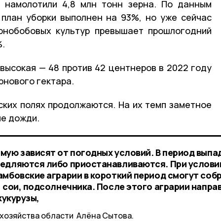
и намолотили 4,8 млн тонн зерна. По данным
 план уборки выполнен на 93%, но уже сейчас
ернобобовых культур превышает прошлогодний
%.
высокая — 48 против 42 центнеров в 2022 году
рнового гектара.
ких полях продолжаются. На их темп заметное
е дожди.
мую зависят от погодных условий. В период выпа
медляются либо приостанавливаются. При услови
амбовские аграрии в короткий период смогут соб
 сои, подсолнечника. После этого аграрии напра
кукурузы,
хозяйства области Алëна Сытова.