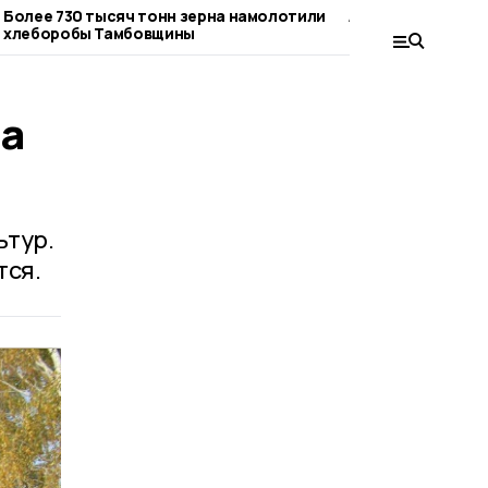
Более 730 тысяч тонн зерна намолотили
Аграрии Сампурск
хлеборобы Тамбовщины
сельхозтехники н
на
ьтур.
тся.