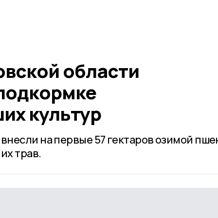
овской области
 подкормке
их культур
внесли на первые 57 гектаров озимой пш
их трав.