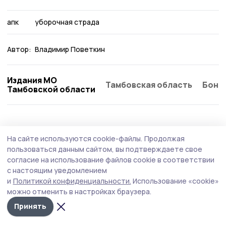
апк
уборочная страда
Автор:
Владимир Поветкин
Издания МО
Тамбовская область
Бонд
Тамбовской области
АПК
30 июля , 08:50
На сайте используются cookie-файлы.
Продолжая
Аграрии Сампурского округа закупили
пользоваться данным сайтом, вы подтверждаете свое
сельхозтехники на 215 миллионов рублей
согласие на использование файлов cookie в соответствии
с настоящим уведомлением
Статистику обновления парка сельскохозяйственных
и
Политикой конфиденциальности.
Использование «cookie»
машин за 6 месяцев 2026 года озвучили в
можно отменить в настройках браузера.
администрации муниципалитета.
Принять