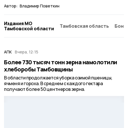
Автор:
Владимир Поветкин
Издания МО
Тамбовская область
Бонд
Тамбовской области
АПК
Вчера, 12:15
Более 730 тысяч тонн зерна намолотили
хлеборобы Тамбовщины
В области продолжается уборка озимой пшеницы,
ячменя и гороха. В среднем с каждого гектара
получают более 50 центнеров зерна.