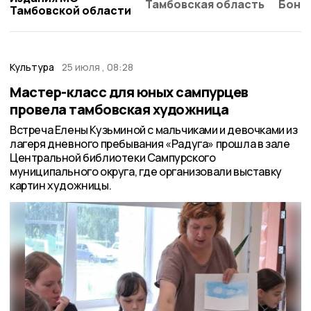
Тамбовская область
Бонд
Тамбовской области
Культура
25 июля , 08:28
Мастер-класс для юных сампурцев
провела тамбовская художница
Встреча Елены Кузьминой с мальчиками и девочками из
лагеря дневного пребывания «Радуга» прошла в зале
Центральной библиотеки Сампурского
муниципального округа, где организовали выставку
картин художницы.