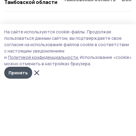
Тамбовской области
Культура
21 июля , 09:34
На сайте используются cookie-файлы.
Продолжая
Бесплатные экскурсии организуют для
пользоваться данным сайтом, вы подтверждаете свое
школьников в Тамбовской области
согласие на использование файлов cookie в соответствии
с настоящим уведомлением
В рамках федерального проекта «Семейные ценности
и
Политикой конфиденциальности.
Использование «cookie»
и инфраструктура культуры» ученики смогут посетить
можно отменить в настройках браузера.
в Тамбове усадьбы купцов Асеевых и дворян
Чичериных.
Принять