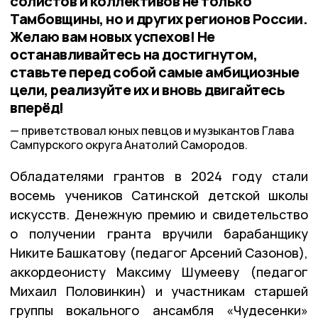
солистов и коллективов не только
Тамбовщины, но и других регионов России.
Желаю вам новых успехов! Не
останавливайтесь на достигнутом,
ставьте перед собой самые амбициозные
цели, реализуйте их и вновь двигайтесь
вперёд!
приветствовал юных певцов и музыкантов Глава
Сампурского округа Анатолий Самородов.
Обладателями грантов в 2024 году стали
восемь учеников Сатинской детской школы
искусств. Денежную премию и свидетельство
о получении гранта вручили барабанщику
Никите Башкатову (педагог Арсений Сазонов),
аккордеонисту Максиму Шумееву (педагог
Михаил Половинкин) и участникам старшей
группы вокального ансамбля «Чудесенки»