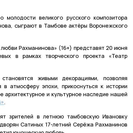
 о молодости великого русского композитора
нова, сыграют в Тамбове актёры Воронежского
 любви Рахманинова» (16+) представят 20 июня
евых в рамках творческого проекта «Театр
 становятся живыми декорациями, позволяя
я в атмосферу эпохи, прикоснуться к истории
ое архитектурное и культурное наследие нашей
8»
.
сят зрителей в летнюю тамбовскую Ивановку
и дворян Сатиных 17-летний Серёжа Рахманинов
третил юношескую любовь.