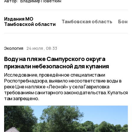
Автор:
Владимир Поветкин
Издания МО
Тамбовская область
Бонд
Тамбовской области
Экология
24 июля , 08:33
Воду на пляже Сампурского округа
признали небезопасной для купания
Исследование, проведённое специалистами
Роспотребнадзора, выявило несоответствие воды в
реке Цне на пляже «Лесной» у села Гавриловка
требованиям санитарного законодательства. Купаться
там запрещено.