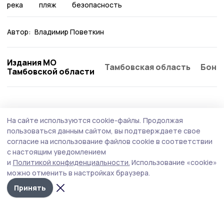
река
пляж
безопасность
Автор:
Владимир Поветкин
Издания МО
Тамбовская область
Бонд
Тамбовской области
Экология
30 июня , 12:16
На сайте используются cookie-файлы.
Продолжая
Систему контроля качества воздуха
пользоваться данным сайтом, вы подтверждаете свое
внедряют в Тамбовской области
согласие на использование файлов cookie в соответствии
с настоящим уведомлением
Пилотный проект реализуют региональное
и
Политикой конфиденциальности.
Использование «cookie»
минэкологии и ПАО «МТС». Оборудование позволяет
можно отменить в настройках браузера.
отслеживать ситуацию круглосуточно в режиме
реального времени.
Принять