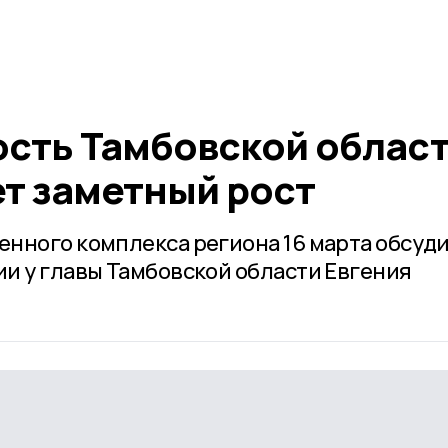
ть Тамбовской облас
т заметный рост
нного комплекса региона 16 марта обсуд
и у главы Тамбовской области Евгения