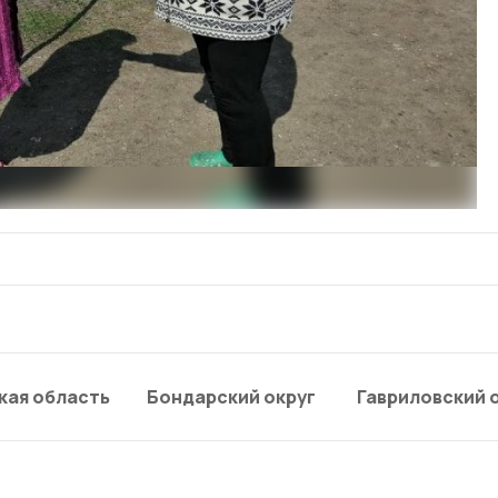
кая область
Бондарский округ
Гавриловский 