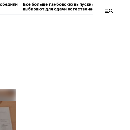
победили
Всё больше тамбовских выпускников
Второй
выбирают для сдачи естественно-
старто
научные дисциплины