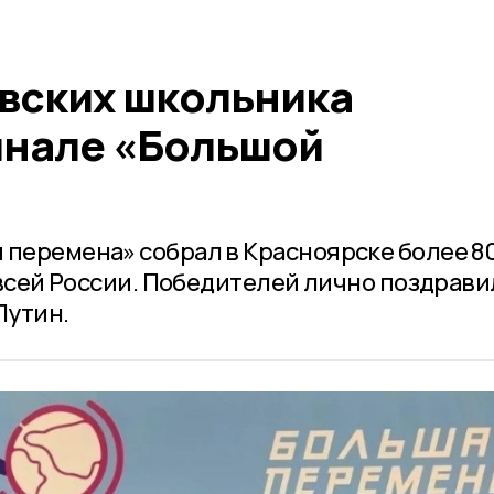
вских школьника
инале «Большой
 перемена» собрал в Красноярске более 8
о всей России. Победителей лично поздрави
Путин.