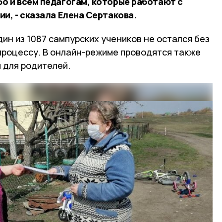
о и всем педагогам, которые работают с
и, - сказала Елена Сертакова.
дин из 1087 сампурских учеников не остался без
процессу. В онлайн-режиме проводятся также
 для родителей.