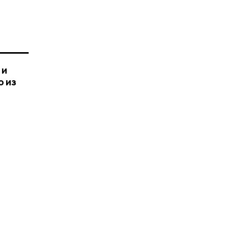
 и
о из