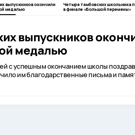
их выпускников окончили
Четыре тамбовских школьника 
той медалью
в финале «Большой перемены»
ких выпускников оконч
той медалью
лей с успешным окончанием школы поздра
учило им благодарственные письма и пам