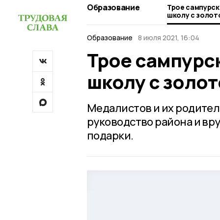
Образование
Трое сампурск
школу с золо
Образование
8 июля 2021, 16:04
Трое сампурс
школу с золо
Медалистов и их родите
руководство района и вр
подарки.