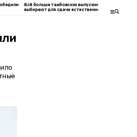
победили
Всё больше тамбовских выпускников
Второй
выбирают для сдачи естественно-
старто
научные дисциплины
или
вило
ятные