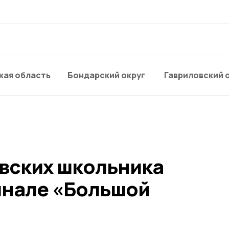
кая область
Бондарский округ
Гавриловский 
вских школьника
инале «Большой