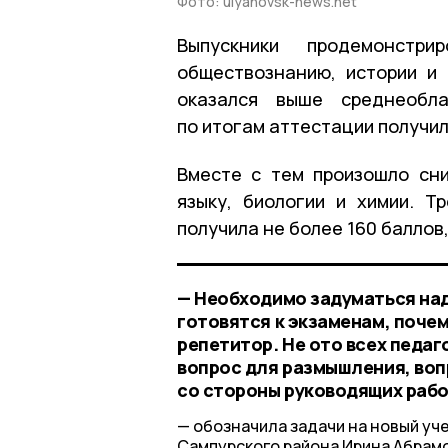
Фото: ulyanovsk-news.net
Выпускники продемонстр
обществознанию, истории и
оказался выше среднеобл
по итогам аттестации получил
Вместе с тем произошло сн
языку, биологии и химии. Т
получила не более 160 баллов,
— Необходимо задуматься над
готовятся к экзаменам, почем
репетитор. Не ото всех педаг
вопрос для размышления, воп
со стороны руководящих раб
обозначила задачи на новый уч
Сампурского района Ирина Абрамо