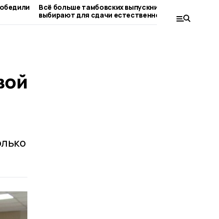
победили
Всё больше тамбовских выпускников
Второй
выбирают для сдачи естественно-
старто
научные дисциплины
вой
олько