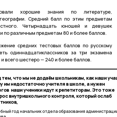
ировали хорошие знания по литературе,
 географии. Средний балл по этим предметам
астного. Четырнадцать юношей и девушек
и по различным предметам 80 и более баллов.
ижение средних тестовых баллов по русскому
реть одиннадцатиклассников за три экзамена
 и всего шестеро — 240 и более баллов.
 тем, что мы не додаём школьникам, как наши уч
у им недостаточно учителя в школе, а нужен
огов наши ученики идут к репетиторам. Это тоже
рос внутришкольного контроля, который ослаб
отников,
ебный год начальник отдела образования администраци
ва.