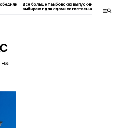
победили
Всё больше тамбовских выпускников
Второй
выбирают для сдачи естественно-
старто
научные дисциплины
КС
 на