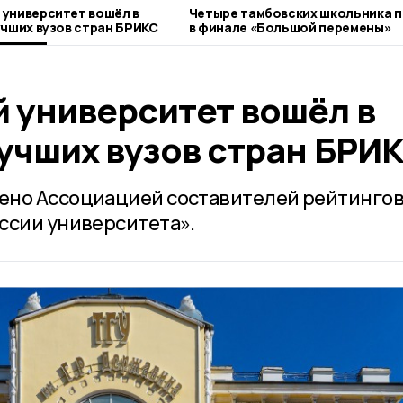
университет вошёл в
Четыре тамбовских школьника 
учших вузов стран БРИКС
в финале «Большой перемены»
 университет вошёл в
учших вузов стран БРИ
ено Ассоциацией составителей рейтингов
ссии университета».