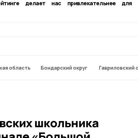
йтинге делает нас привлекательнее для
кая область
Бондарский округ
Гавриловский 
вских школьника
инале «Большой