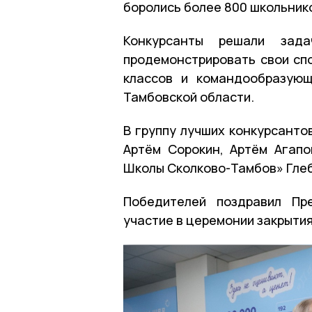
боролись более 800 школьнико
Конкурсанты решали зада
продемонстрировать свои спо
классов и командообразую
Тамбовской области.
В группу лучших конкурсанто
Артём Сорокин, Артём Агап
Школы Сколково-Тамбов» Глеб
Победителей поздравил Пр
участие в церемонии закрыти