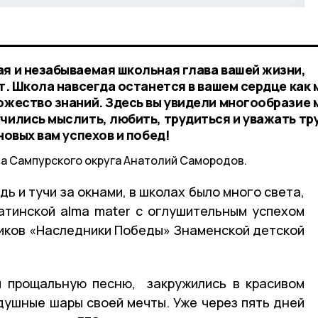
ая и незабываемая школьная глава вашей жизни,
ет. Школа навсегда останется в вашем сердце как 
ожество знаний. Здесь вы увидели многообразие 
чились мыслить, любить, трудиться и уважать тр
новых вам успехов и побед!
а Сампурского округа Анатолий Самородов.
ь и тучи за окнами, в школах было много света,
Сатинской alma mater с оглушительным успехом
иков «Наследники Победы» Знаменской детской
и прощальную песню, закружились в красивом
здушные шары своей мечты. Уже через пять дней