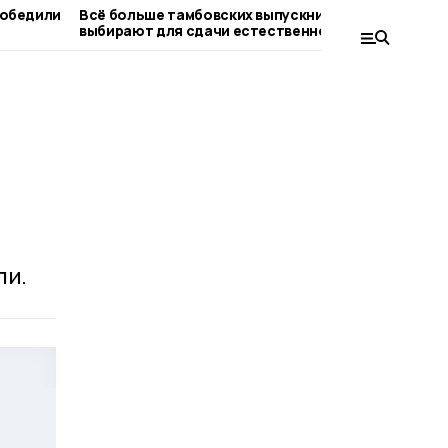
победили
Всё больше тамбовских выпускников
Второй
выбирают для сдачи естественно-
старто
научные дисциплины
ли.