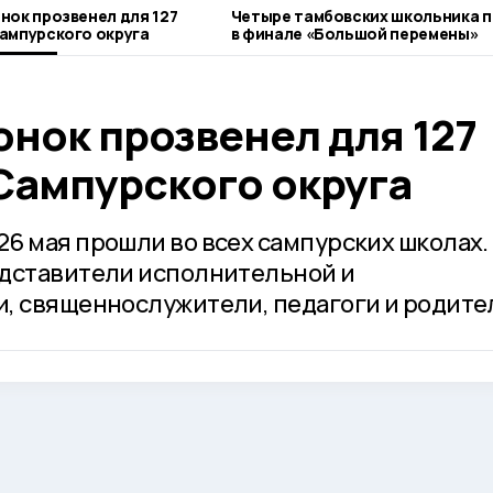
нок прозвенел для 127
Четыре тамбовских школьника 
ампурского округа
в финале «Большой перемены»
нок прозвенел для 127
Сампурского округа
6 мая прошли во всех сампурских школах.
едставители исполнительной и
, священнослужители, педагоги и родите