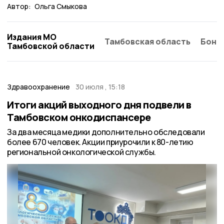
Автор:
Ольга Смыкова
Издания МО
Тамбовская область
Бонд
Тамбовской области
Здравоохранение
30 июля , 15:18
Итоги акций выходного дня подвели в
Тамбовском онкодиспансере
За два месяца медики дополнительно обследовали
более 670 человек. Акции приурочили к 80-летию
региональной онкологической службы.