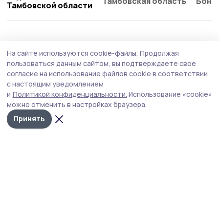
Тамбовская область
Бонд
Тамбовской области
Здравоохранение
25 июля , 12:04
На сайте используются cookie-файлы.
Продолжая
Из больницы выписали восемь человек,
пользоваться данным сайтом, вы подтверждаете свое
пострадавших при ударе по Котовску
согласие на использование файлов cookie в соответствии
с настоящим уведомлением
В ночь с 17 на 18 июля БПЛА укронацистов
и
Политикой конфиденциальности.
Использование «cookie»
целенаправленно атаковали логистический центр
можно отменить в настройках браузера.
компании Wildberries. В результате теракта семь
человек погибли, ещё 25 получили ранения.
Принять