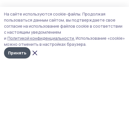
Здравоохранение
25 июля , 12:04
На сайте используются cookie-файлы.
Продолжая
Из больницы выписали восемь человек,
пользоваться данным сайтом, вы подтверждаете свое
пострадавших при ударе по Котовску
согласие на использование файлов cookie в соответствии
с настоящим уведомлением
В ночь с 17 на 18 июля БПЛА укронацистов
и
Политикой конфиденциальности.
Использование «cookie»
целенаправленно атаковали логистический центр
можно отменить в настройках браузера.
компании Wildberries. В результате теракта семь
человек погибли, ещё 25 получили ранения.
Принять