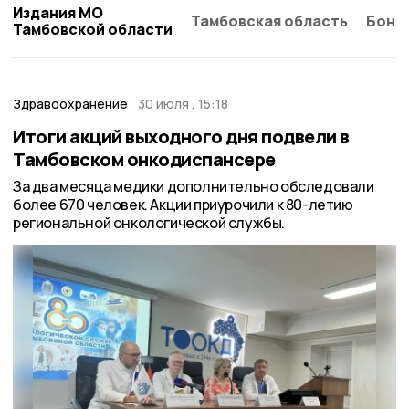
Издания МО
Тамбовская область
Бонд
Тамбовской области
Здравоохранение
30 июля , 15:18
Итоги акций выходного дня подвели в
Тамбовском онкодиспансере
За два месяца медики дополнительно обследовали
более 670 человек. Акции приурочили к 80-летию
региональной онкологической службы.