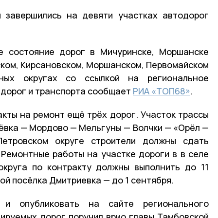
 завершились на девяти участках автодорог
е состояние дорог в Мичуринске, Моршанске
рском, Кирсановском, Моршанском, Первомайском
ных округах со ссылкой на региональное
 дорог и транспорта сообщает
РИА «ТОП68»
.
акты на ремонт ещё трёх дорог. Участок трассы
ёвка — Мордово — Мельгуны — Волчки — «Орёл —
етровском округе строители должны сдать
. Ремонтные работы на участке дороги в в селе
округа по контракту должны выполнить до 11
кой посёлка Дмитриевка — до 1 сентября.
 и опубликовать на сайте регионального
ируемых дорог поручил врио главы Тамбовской