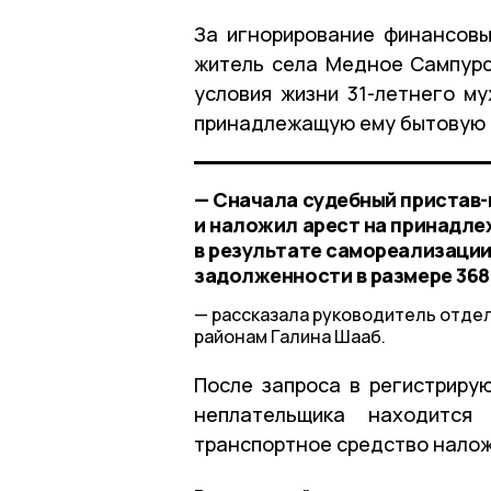
За игнорирование финансовы
житель села Медное Сампурс
условия жизни 31-летнего м
принадлежащую ему бытовую т
— Сначала судебный пристав-
и наложил арест на принадле
в результате самореализации
задолженности в размере 368
рассказала руководитель отде
районам Галина Шааб.
После запроса в регистриру
неплательщика находится
транспортное средство наложи