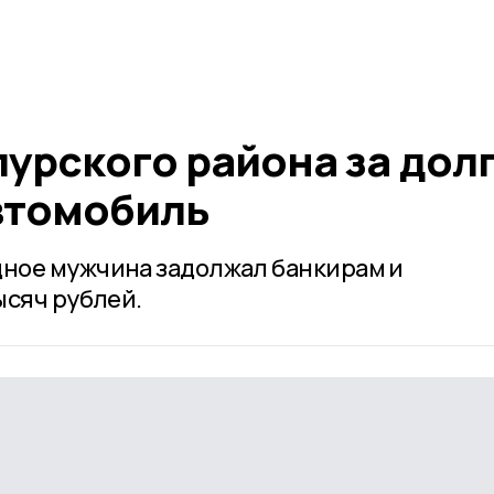
урского района за дол
втомобиль
ное мужчина задолжал банкирам и
ысяч рублей.