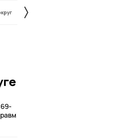
округ
Жердевский округ
Знаменский округ
уге
 69-
травм