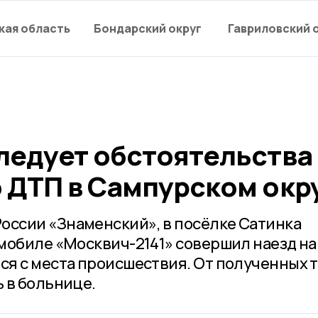
кая область
Бондарский округ
Гавриловский 
ледует обстоятельства
 ДТП в Сампурском окр
ссии «Знаменский», в посёлке Сатинка
мобиле «Москвич-2141» совершил наезд на
я с места происшествия. От полученных 
 в больнице.