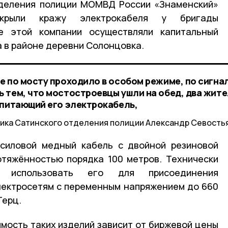
тделения полиции МОМВД России «Знаменский»
крыли кражу электрокабеля у бригады
е этой компании осуществляли капитальный
 в районе деревни Солонцовка.
е по мосту проходило в особом режиме, по сигна
 тем, что мостостроевцы ушли на обед, два жит
 питающий его электрокабель,
ника Сатинского отделения полиции Александр Севость
 силовой медный кабель с двойной резиновой
отяжённостью порядка 100 метров. Технически
ют использовать его для присоединения
лектросетям с переменным напряжением до 660
Герц.
имость таких изделий зависит от биржевой цены