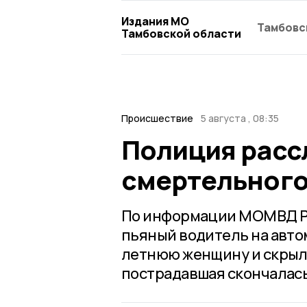
Издания МО
Тамбовс
Тамбовской области
Происшествие
5 августа , 08:35
Полиция расс
смертельного
По информации МОМВД Ро
пьяный водитель на авто
летнюю женщину и скрылс
пострадавшая скончалась