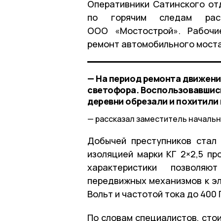
Оперативники Сатинского о
по горячим следам рас
ООО «Мостострой». Рабочи
ремонт автомобильного моста
— На период ремонта движени
светофора. Воспользовавшись
деревни обрезали и похитили
рассказал заместитель началь
Добычей преступников стал
изоляцией марки КГ 2×2,5 пр
характеристики позволя
передвижных механизмов к э
Вольт и частотой тока до 400 
По словам специалистов, сто