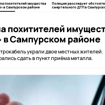
ла похитителей имущества
Полиция расследует обстоят
» в Сампурском районе
смертельного ДТП в Сампурск
а похитителей имущес
 в Сампурском районе
трокабель украли двое местных жителей.
ались сдать в пункт приёма металла.