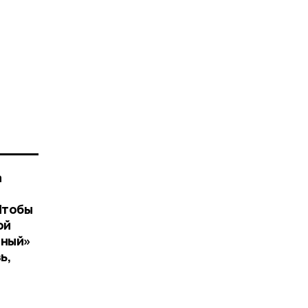
а
Чтобы
ой
сный»
ь,