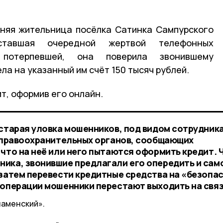
тняя жительница посёлка Сатинка Сампурского
 ставшая очередной жертвой телефонных
потерпевшей, она поверила звонившему
ла на указанный им счёт 150 тысяч рублей.
т, оформив его онлайн.
 старая уловка мошенников, под видом сотрудник
и правоохранительных органов, сообщающих
 что на неё или него пытаются оформить кредит. 
ика, звонившие предлагали его опередить и сам
 затем перевести кредитные средства на «безопа
 операции мошенники перестают выходить на связ
наменский».