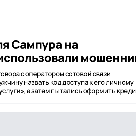
ля Сампура на
 использовали мошенни
овора с оператором сотовой связи
жчину назвать код доступа к его личному
услуги», а затем пытались оформить креди