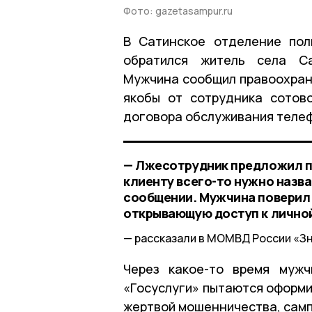
Фото: gazetasampur.ru
В Сатинское отделение по
обратился житель села Са
Мужчина сообщил правоохрани
якобы от сотрудника сотов
договора обслуживания телеф
— Лжесотрудник предложил пр
клиенту всего-то нужно назв
сообщении. Мужчина поверил
открывающую доступ к личной
рассказали в МОМВД России «З
Через какое-то время мужч
«Госуслуги» пытаются оформит
жертвой мошенничества, самп