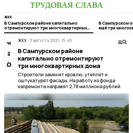
ЖКХ
В Сампурском районе капитально
В Сампурском о
отремонтируют три многоквартирных
ещё три многок
дома
ЖКХ
3 августа 2021, 15:45
В Сампурском районе
капитально отремонтируют
три многоквартирных дома
Строители заменят кровлю, утеплят и
оштукатурят фасады. На работу из фонда
капремонта направят 2,78 миллиона рублей.