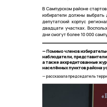
В Сампурском районе стартов
избиратели должны выбрать д
депутатский корпус регион
двадцати участках. Восполь
дни смогут более 10 000 самп
— Помимо членов избирательн
наблюдатели, представители 
а также аккредитованные жур
населённых пунктов района 
рассказала председатель терр