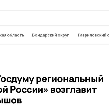
кая область
Бондарский округ
Гавриловский 
 Госдуму региональный
ой России» возглавит
ышов