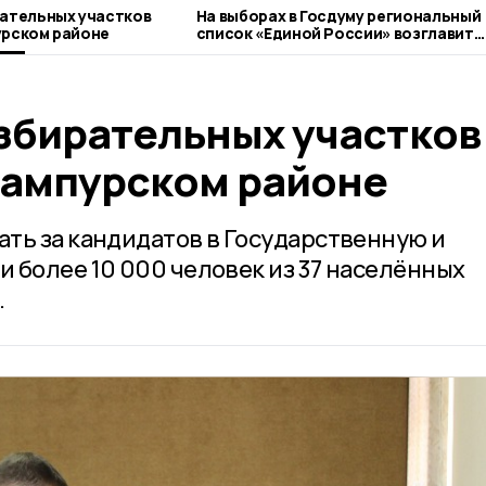
рательных участков
На выборах в Госдуму региональный
урском районе
список «Единой России» возглавит
Евгений Первышов
избирательных участков
Сампурском районе
ть за кандидатов в Государственную и
 более 10 000 человек из 37 населённых
.