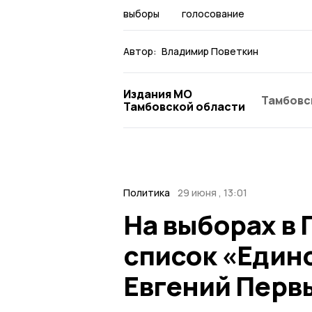
выборы
голосование
Автор:
Владимир Поветкин
Издания МО
Тамбовс
Тамбовской области
Политика
29 июня , 13:01
На выборах в
список «Един
Евгений Перв