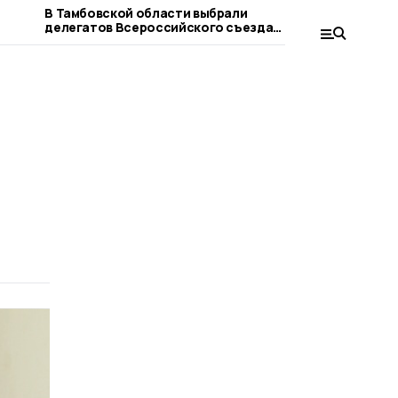
В Тамбовской области выбрали
Евгений П
делегатов Всероссийского съезда
тамбовчан 
«Единой России»
предварит
России»