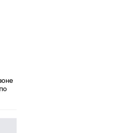
зоне
 по