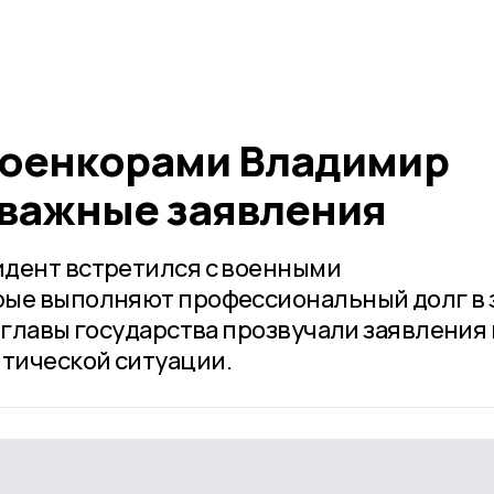
 военкорами Владимир
 важные заявления
идент встретился с военными
рые выполняют профессиональный долг в 
 главы государства прозвучали заявления
тической ситуации.