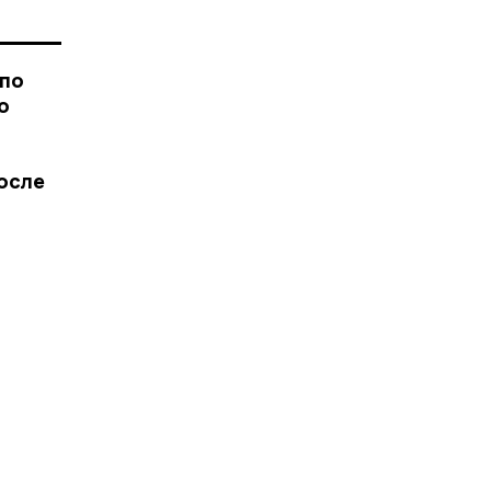
 по
о
После