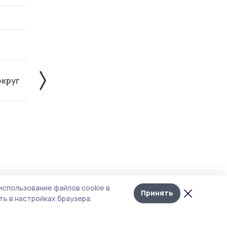
округ
Жердевский округ
Знаменский округ
Лента
10
использование файлов cookie в
новостей
Принять
ь в настройках браузера.