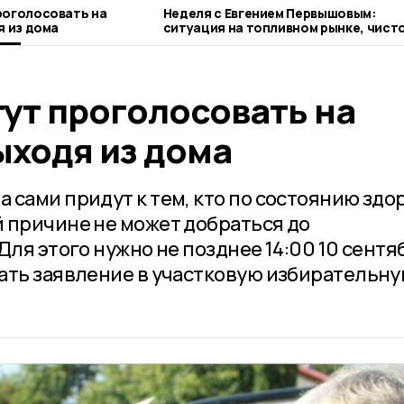
роголосовать на
Неделя с Евгением Первышовым:
я из дома
ситуация на топливном рынке, чисто
городе и приоритеты образования
ут проголосовать на
ыходя из дома
 сами придут к тем, кто по состоянию здо
 причине не может добраться до
Для этого нужно не позднее 14:00 10 сентя
ать заявление в участковую избирательн