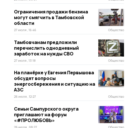
Ограничения продажи бензина
могут смягчить в Тамбовской
области
27 июля , 16:46
Общество
Тамбовчанам предложили
перечислить однодневный
заработок на нужды СВО
27 июля , 13:18
Общество
На планёрке у Евгения Первышова
обсудят вопросы
энергосбережения и ситуацию на
АЗС
26 июля , 12:27
Общество
Семьи Сампурского округа
приглашают на форум
«#ПРOЛЮБОВЬ»
26 июля , 08:27
Общество