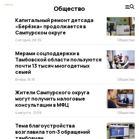
Общество
Капитальный ремонт детсада
«Берёзка» продолжается в
Сампурском округе
Сегодня, 08:35
Общество
Мерами соцподдержки в
Тамбовской области пользуются
почти 13 тысяч многодетных
семей
Вчера, 16:10
Общество
Жители Сампурского округа
могут получить налоговые
консультации в МФЦ
4 августа , 12:09
Общество
Тема благоустройства
возглавила топ-3 обращений
тамбовчан