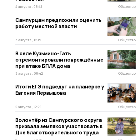
4 августа , 08:41
Общество
Сампурцам предложили оценить
работу местной власти
3 августа , 12:19
Общество
В селе Кузьмино-Гать
отремонтировали повреждённые
при атаке БПЛА дома
3 августа , 08:42
Общество
Итоги ЕГЭ подведут на планёрке у
Евгения Первышова
2 августа , 12:29
Общество
Волонтёр из Сампурского округа
призвала земляков участвовать в
Дне благотворительного труда