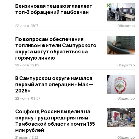
Бензиновая тема возглавляет
топ-3 обращений тамбовчан
22 июля , 15:17
Общество
По вопросам обеспечения
топливом жители Сампурского
округа могут обратиться на
горячую линию
22 июля , 12:09
Общество
В Сампурском округе начался
первый этап операции «Мак —
2026»
22 июля , 09:07
Общество
Соцфонд России выделил на
охрану труда предприятиям
Тамбовской области почти 155
млн рублей
21 июля , 15:22
Общество