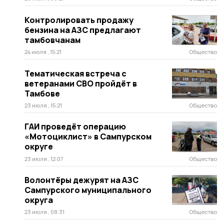
Контролировать продажу
бензина на АЗС предлагают
тамбовчанам
24 июля , 15:21
Общество
Тематическая встреча с
ветеранами СВО пройдёт в
Тамбове
23 июля , 15:21
Общество
ГАИ проведёт операцию
«Мотоциклист» в Сампурском
округе
23 июля , 12:07
Общество
Волонтёры дежурят на АЗС
Сампурского муниципального
округа
23 июля , 08:31
Общество