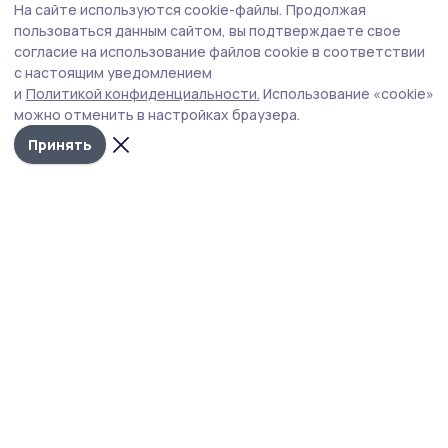
На сайте используются cookie-файлы.
Продолжая
директор областного
пользоваться данным сайтом, вы подтверждаете свое
департамента ветеринарии
согласие на использование файлов cookie в соответствии
14 июля , 11:57
Общество
с настоящим уведомлением
и
Политикой конфиденциальности.
Использование «cookie»
Проблему очередей на
можно отменить в настройках браузера.
тамбовских АЗС могут решить по
принципу «чёт-нечёт»
Принять
14 июля , 08:21
Общество
Тамбовская область запросила
средства на жильё для молодых
семей
13 июля , 15:35
Общество
АО «Воронежнефтепродукт»
увеличил поставки бензина в
Тамбовскую область
13 июля , 12:03
Общество
Операцию «Встречная полоса»
проведёт Госавтоинспекция в