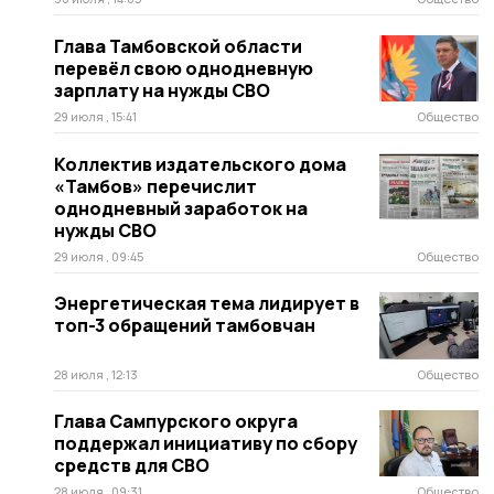
Глава Тамбовской области
перевёл свою однодневную
зарплату на нужды СВО
29 июля , 15:41
Общество
Коллектив издательского дома
«Тамбов» перечислит
однодневный заработок на
нужды СВО
29 июля , 09:45
Общество
Энергетическая тема лидирует в
топ-3 обращений тамбовчан
28 июля , 12:13
Общество
Глава Сампурского округа
поддержал инициативу по сбору
средств для СВО
28 июля , 09:31
Общество