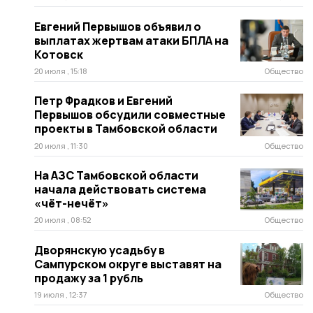
Евгений Первышов объявил о
выплатах жертвам атаки БПЛА на
Котовск
20 июля , 15:18
Общество
Петр Фрадков и Евгений
Первышов обсудили совместные
проекты в Тамбовской области
20 июля , 11:30
Общество
На АЗС Тамбовской области
начала действовать система
«чёт-нечёт»
20 июля , 08:52
Общество
Дворянскую усадьбу в
Сампурском округе выставят на
продажу за 1 рубль
19 июля , 12:37
Общество