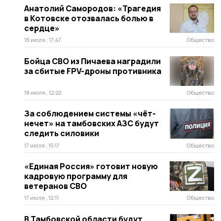
Анатолий Самородов: «Трагедия
в Котовске отозвалась болью в
сердце»
18 июля , 17:47
Общество
Бойца СВО из Пичаева наградили
за сбитые FPV-дроны противника
18 июля , 12:22
Общество
За соблюдением системы «чёт-
нечет» на тамбовских АЗС будут
следить силовики
17 июля , 15:17
Общество
«Единая Россия» готовит новую
кадровую программу для
ветеранов СВО
17 июля , 12:11
Общество
В Тамбовской области будут