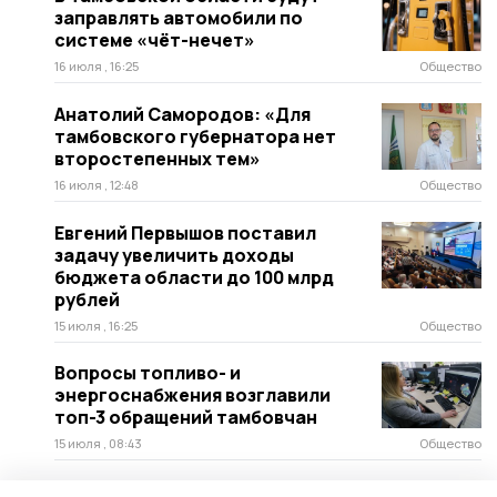
заправлять автомобили по
системе «чёт-нечет»
16 июля , 16:25
Общество
Анатолий Самородов: «Для
тамбовского губернатора нет
второстепенных тем»
16 июля , 12:48
Общество
Евгений Первышов поставил
задачу увеличить доходы
бюджета области до 100 млрд
рублей
15 июля , 16:25
Общество
Вопросы топливо- и
энергоснабжения возглавили
топ-3 обращений тамбовчан
15 июля , 08:43
Общество
На вопросы сампурцев ответит