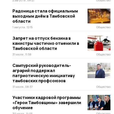
2 августа , 08:27
Общество
Радоница стала официальным
выходным днём в Тамбовской
области
1 августа , 12:15
Общество
Запрет на отпуск бензина в
канистры частично отменили в
Тамбовской области
31 июля , 11:58
Общество
Сампурский руководитель-
аграрий поддержал
патриотическую инициативу
тамбовских профсоюзов
31 июля , 08:37
Общество
Участники кадровой программы
«Герои Тамбовщины» завершили
обучение
30 июля , 14:05
Общество