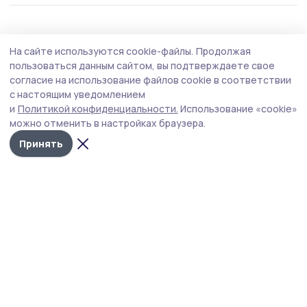
Спорт
29 июля , 13:58
На сайте используются cookie-файлы.
Продолжая
Кросс «Весёлый атлет» прошёл в
пользоваться данным сайтом, вы подтверждаете свое
Сампурском округе
согласие на использование файлов cookie в соответствии
с настоящим уведомлением
Соревнования, 28 июля состоявшиеся на «умной»
и
Политикой конфиденциальности.
Использование «cookie»
спортплощадке посёлка Сатинка, для юных жителей
можно отменить в настройках браузера.
организовала администрация муниципалитета.
Принять