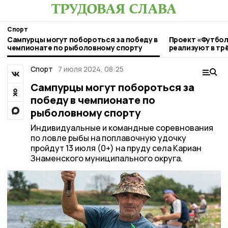
Спорт
Сампурцы могут побороться за победу в
Проект «Футбол
чемпионате по рыболовному спорту
реализуют в тр
Тамбовской об
Спорт
7 июля 2024, 08:25
Сампурцы могут побороться за
победу в чемпионате по
рыболовному спорту
Индивидуальные и командные соревнования
по ловле рыбы на поплавочную удочку
пройдут 13 июля (0+) на пруду села Кариан
Знаменского муниципального округа.