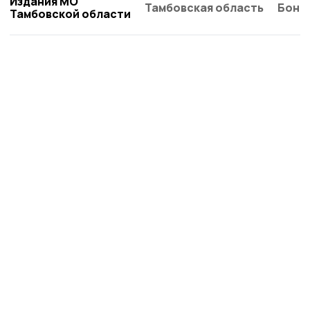
Издания МО
Тамбовская область
Бонд
Тамбовской области