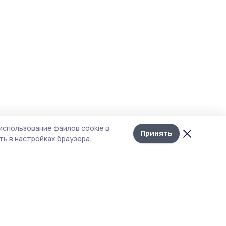
использование файлов cookie в
Принять
ь в настройках браузера.
итика конфиденциальности
т содержит сервисы, использующие
kies. Продолжая пользоваться данным
том, вы подтверждаете свое согласие на
льзование файлов cookie в соответствии с
тоящим уведомлением и Политикой
иденциальности. Использование «cookie»