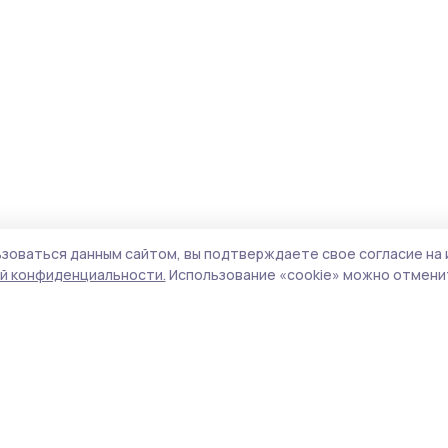
зоваться данным сайтом, вы подтверждаете свое согласие на 
й конфиденциальности.
Использование «cookie» можно отменит
Учредитель и издатель:
ООО «Издательский
Пол
дом «Тамбов»
Сай
Адрес редакции:
392000, Тамбовская обл.,
coo
г.Тамбов, ш. Моршанское, д.14а
сай
Номер телефона редакции:
8 (4752) 45-05-
испо
76
нас
Электронная почта редакции:
конф