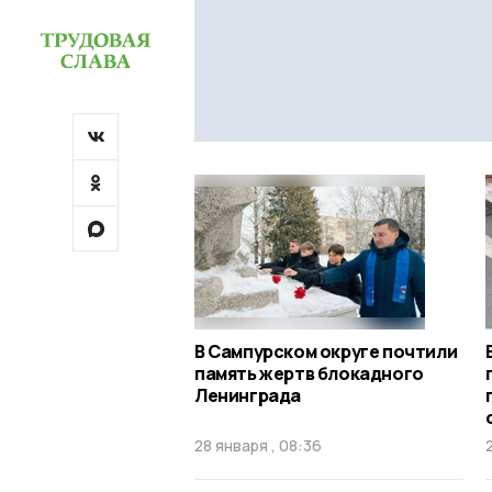
В Сампурском округе почтили
память жертв блокадного
Ленинграда
28 января , 08:36