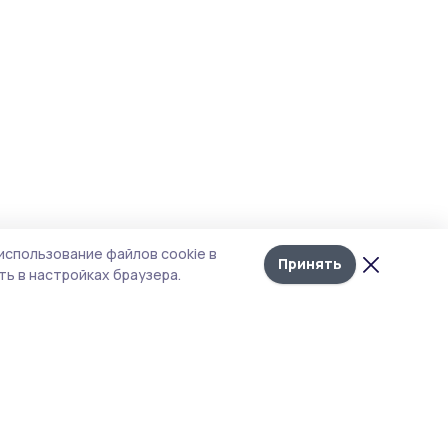
использование файлов cookie в
Принять
ь в настройках браузера.
итика конфиденциальности
т содержит сервисы, использующие
kies. Продолжая пользоваться данным
том, вы подтверждаете свое согласие на
льзование файлов cookie в соответствии с
тоящим уведомлением и Политикой
иденциальности. Использование «cookie»