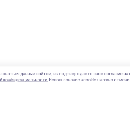
зоваться данным сайтом, вы подтверждаете свое согласие на 
й конфиденциальности.
Использование «cookie» можно отменит
Учредитель и издатель:
ООО «Издательский
Пол
дом «Тамбов»
Сай
Адрес редакции:
392000, Тамбовская обл.,
coo
г.Тамбов, ш. Моршанское, д.14а
сай
Номер телефона редакции:
8 (4752) 45-05-
испо
76
нас
Электронная почта редакции:
конф