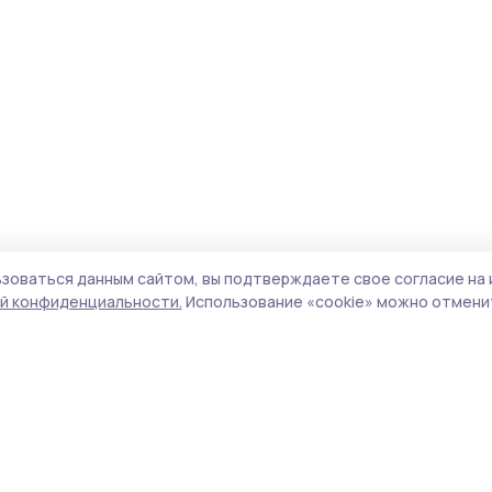
зоваться данным сайтом, вы подтверждаете свое согласие на 
й конфиденциальности.
Использование «cookie» можно отменит
Учредитель и издатель:
ООО «Издательский
Пол
дом «Тамбов»
Сай
Адрес редакции:
392000, Тамбовская обл.,
coo
г.Тамбов, ш. Моршанское, д.14а
сай
Номер телефона редакции:
8 (4752) 45-05-
испо
76
нас
Электронная почта редакции:
конф