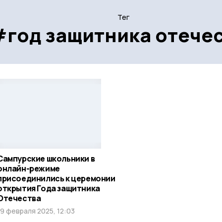
Тег
#год защитника отече
Сампурские школьники в
онлайн-режиме
присоединились к церемонии
открытия Года защитника
Отечества
19 февраля 2025, 12:03