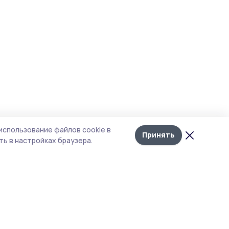
использование файлов cookie в
Принять
ь в настройках браузера.
итика конфиденциальности
т содержит сервисы, использующие
kies. Продолжая пользоваться данным
том, вы подтверждаете свое согласие на
льзование файлов cookie в соответствии с
тоящим уведомлением и Политикой
иденциальности. Использование «cookie»