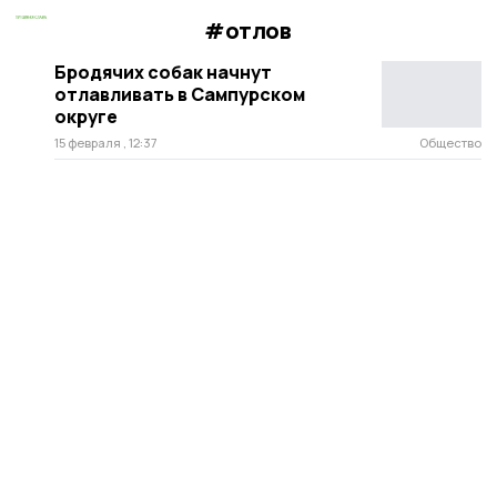
#отлов
Бродячих собак начнут
отлавливать в Сампурском
округе
15 февраля , 12:37
Общество