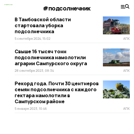
#подсолнечник
В Тамбовской области
стартовала уборка
подсолнечника
5 сентября 2024, 15:02
АПК
Свыше 16 тысяч тонн
подсолнечника намолотили
аграрии Сампурского округа
28 сентября 2023, 08:34
АПК
Рекорд года. Почти 30 центнеров
семян подсолнечника с каждого
гектара намолотили в
Сампурском районе
5 января 2023, 10:46
АПК