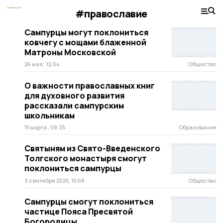
#православие
Сампурцы могут поклониться
ковчегу с мощами блаженной
Матроны Московской
26 мая , 12:04
Общество
О важности православных книг
для духовного развития
рассказали сампурским
школьникам
15 марта , 08:35
Образование
Святыням из Свято-Введенского
Толгского монастыря смогут
поклониться сампурцы
3 сентября 2025, 15:08
Общество
Сампурцы смогут поклониться
частице Пояса Пресвятой
Богородицы