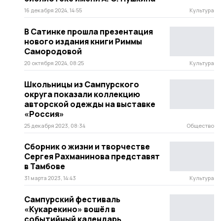
16 декабря 2024, 14:55
Культура
В Сатинке прошла презентация
нового издания книги Риммы
Самородовой
20 октября 2024, 08:25
Культура
Школьницы из Сампурского
округа показали коллекцию
авторской одежды на выставке
«Россия»
25 декабря 2023, 08:34
Общество
Сборник о жизни и творчестве
Сергея Рахманинова представят
в Тамбове
31 марта 2023, 14:43
Культура
Сампурский фестиваль
«Кукарекино» вошёл в
событийный календарь