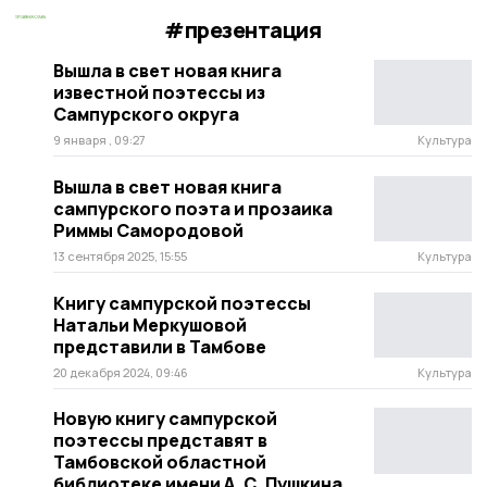
#презентация
Вышла в свет новая книга
известной поэтессы из
Сампурского округа
9 января , 09:27
Культура
Вышла в свет новая книга
сампурского поэта и прозаика
Риммы Самородовой
13 сентября 2025, 15:55
Культура
Книгу сампурской поэтессы
Натальи Меркушовой
представили в Тамбове
20 декабря 2024, 09:46
Культура
Новую книгу сампурской
поэтессы представят в
Тамбовской областной
библиотеке имени А. С. Пушкина