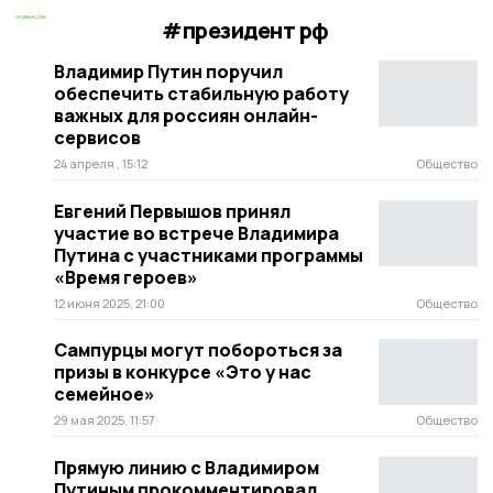
#президент рф
Владимир Путин поручил
обеспечить стабильную работу
важных для россиян онлайн-
сервисов
24 апреля , 15:12
Общество
Евгений Первышов принял
участие во встрече Владимира
Путина с участниками программы
«Время героев»
12 июня 2025, 21:00
Общество
Сампурцы могут побороться за
призы в конкурсе «Это у нас
семейное»
29 мая 2025, 11:57
Общество
Прямую линию с Владимиром
Путиным прокомментировал