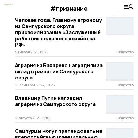
#признание
Человек года. Главному агроному
из Сампурского округа
присвоили звание «Заслуженный
работник сельского хозяйства
РФ»
5 января 2025, 12:55
Общество
Агрария из Бахарево наградили за
вклад в развитие Сампурского
округа
27 сентября 2024, 08:25
Общество
Владимир Путин наградил
агрария из Сампурского округа
21 августа 2024, 12:03
Общество
Сампурцы могут претендовать на
всероссийскую муниципальную