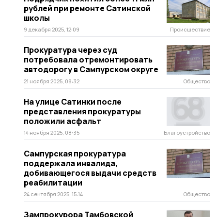
рублей при ремонте Сатинской
школы
9 декабря 2025, 12:09
Происшествие
Прокуратура через суд
потребовала отремонтировать
автодорогу в Сампурском округе
21 ноября 2025, 08:32
Общество
На улице Сатинки после
представления прокуратуры
положили асфальт
14 ноября 2025, 08:35
Благоустройство
Сампурская прокуратура
поддержала инвалида,
добивающегося выдачи средств
реабилитации
24 сентября 2025, 15:14
Общество
Зампрокурора Тамбовской