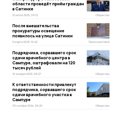
области проведёт приём граждан
в Сатинке
21 июля 2025, 09:12
Общество
После вмешательства
прокуратуры освещение
появилось на улице Сатинки
5 марта 2025, 16:40
Происшествие
Подрядчика, сорвавшего срок
сдачи врачебного центра в
Сампуре, оштрафовали на 120
тысяч рублей
16 января 2025, 08:27
Общество
К ответственности привлекут
подрядчика, сорвавшего срок
сдачи врачебного участка в
Сампуре
30 ноября 2024, 08:20
Общество