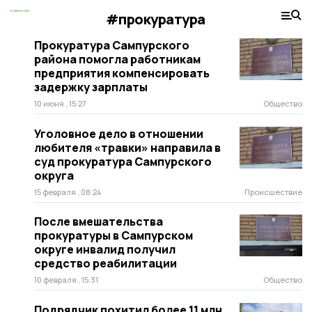
#прокуратура
Прокуратура Сампурского
района помогла работникам
предприятия компенсировать
задержку зарплаты
10 июня , 15:27
Общество
Уголовное дело в отношении
любителя «травки» направила в
суд прокуратура Сампурского
округа
15 февраля , 08:24
Происшествие
После вмешательства
прокуратуры в Сампурском
округе инвалид получил
средство реабилитации
10 февраля , 15:31
Общество
Подрядчик похитил более 11 млн