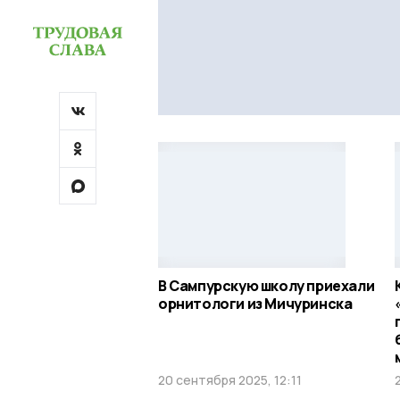
В Сампурскую школу приехали
орнитологи из Мичуринска
20 сентября 2025, 12:11