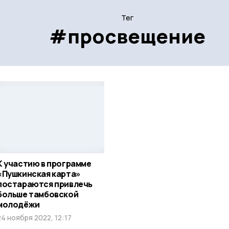
Тег
#просвещение
К участию в программе
«Пушкинская карта»
постараются привлечь
больше тамбовской
молодёжи
24 ноября 2022, 12:17