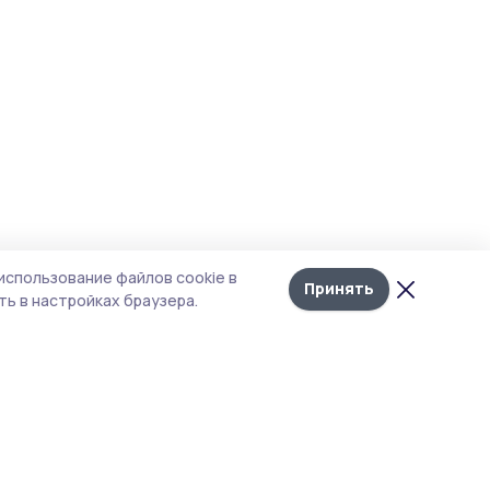
использование файлов cookie в
Принять
ь в настройках браузера.
итика конфиденциальности
т содержит сервисы, использующие
kies. Продолжая пользоваться данным
том, вы подтверждаете свое согласие на
льзование файлов cookie в соответствии с
тоящим уведомлением и Политикой
иденциальности. Использование «cookie»