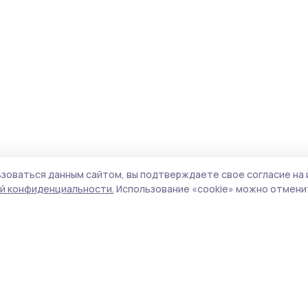
зоваться данным сайтом, вы подтверждаете свое согласие на 
й конфиденциальности.
Использование «cookie» можно отменит
Учредитель и издатель:
ООО «Издательский
Пол
дом «Тамбов»
Сай
Адрес редакции:
392000, Тамбовская обл.,
coo
г.Тамбов, ш. Моршанское, д.14а
сай
Номер телефона редакции:
8 (4752) 45-05-
испо
76
нас
Электронная почта редакции:
конф