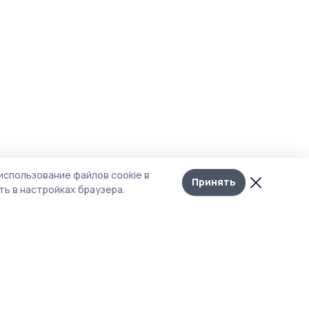
использование файлов cookie в
Принять
ь в настройках браузера.
итика конфиденциальности
т содержит сервисы, использующие
kies. Продолжая пользоваться данным
том, вы подтверждаете свое согласие на
льзование файлов cookie в соответствии с
тоящим уведомлением и Политикой
иденциальности. Использование «cookie»