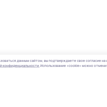
зоваться данным сайтом, вы подтверждаете свое согласие на 
й конфиденциальности.
Использование «cookie» можно отменит
Учредитель и издатель:
ООО «Издательский
Пол
дом «Тамбов»
Сай
Адрес редакции:
392000, Тамбовская обл.,
coo
г.Тамбов, ш. Моршанское, д.14а
сай
Номер телефона редакции:
8 (4752) 45-05-
испо
76
нас
Электронная почта редакции:
конф