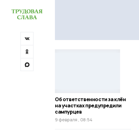
Об ответственности за клён
на участках предупредили
сампурцев
9 февраля , 08:54