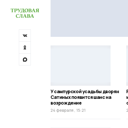
У сампурской усадьбы дворян
Сатиных появится шанс на
возрождение
24 февраля , 15:21