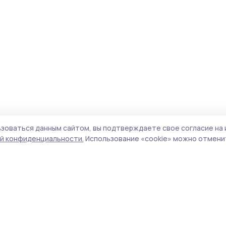
зоваться данным сайтом, вы подтверждаете свое согласие на 
й конфиденциальности.
Использование «cookie» можно отменит
Учредитель и издатель:
ООО «Издательский
Пол
дом «Тамбов»
Сай
Адрес редакции:
392000, Тамбовская обл.,
coo
г.Тамбов, ш. Моршанское, д.14а
сай
Номер телефона редакции:
8 (4752) 45-05-
испо
76
нас
Электронная почта редакции:
конф