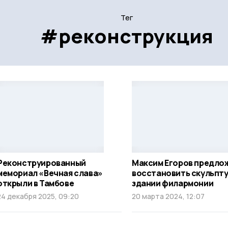
Тег
#реконструкция
Реконструированный
Максим Егоров предло
мемориал «Вечная слава»
восстановить скульпту
открыли в Тамбове
здании филармонии
24 декабря 2025, 09:20
20 марта 2024, 12:07