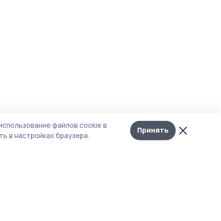
использование файлов cookie в
Принять
ь в настройках браузера.
итика конфиденциальности
т содержит сервисы, использующие
kies. Продолжая пользоваться данным
том, вы подтверждаете свое согласие на
льзование файлов cookie в соответствии с
тоящим уведомлением и Политикой
иденциальности. Использование «cookie»