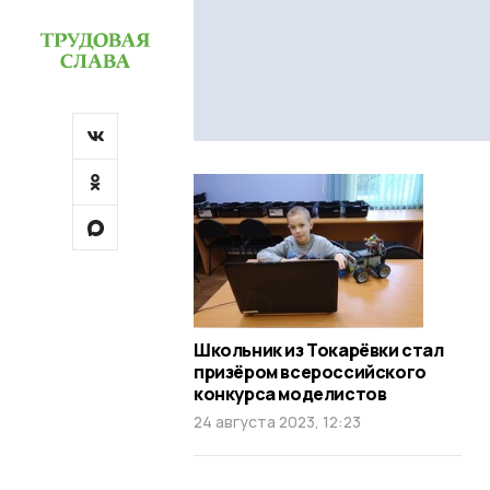
Школьник из Токарёвки стал
призёром всероссийского
конкурса моделистов
24 августа 2023, 12:23