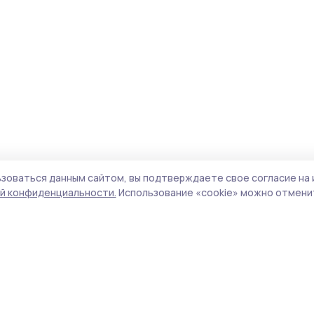
зоваться данным сайтом, вы подтверждаете свое согласие на 
й конфиденциальности.
Использование «cookie» можно отменит
Учредитель и издатель:
ООО «Издательский
Пол
дом «Тамбов»
Сай
Адрес редакции:
392000, Тамбовская обл.,
coo
г.Тамбов, ш. Моршанское, д.14а
сай
Номер телефона редакции:
8 (4752) 45-05-
испо
76
нас
Электронная почта редакции:
конф