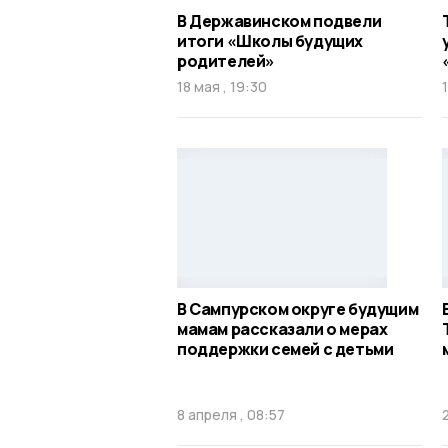
В Державинском подвели
итоги «Школы будущих
родителей»
18 мая , 19:30
В Сампурском округе будущим
мамам рассказали о мерах
поддержки семей с детьми
8 апреля , 08:57