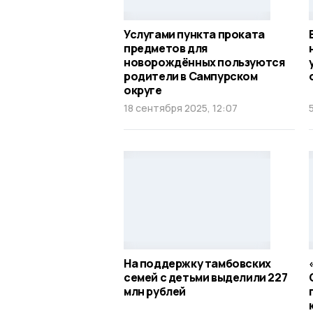
Услугами пункта проката
предметов для
новорождённых пользуются
родители в Сампурском
округе
18 сентября 2025, 12:07
На поддержку тамбовских
семей с детьми выделили 227
млн рублей