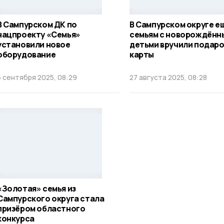
В Сампурском ДК по
В Сампурском округе е
нацпроекту «Семья»
семьям с новорождённ
установили новое
детьми вручили подар
оборудование
карты
5 сентября 2025, 08:29
27 августа 2025, 08:28
«Золотая» семья из
Сампурского округа стала
призёром областного
конкурса