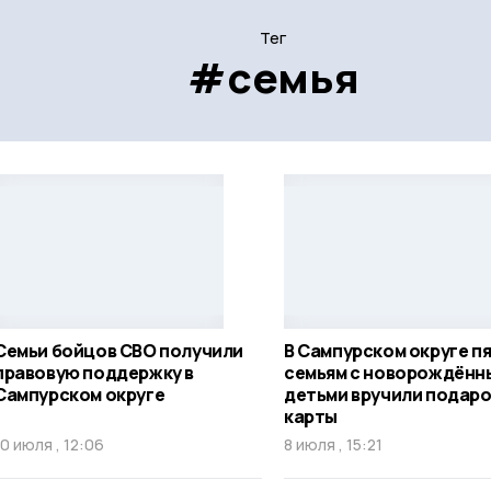
Тег
#семья
Семьи бойцов СВО получили
В Сампурском округе п
правовую поддержку в
семьям с новорождённ
Сампурском округе
детьми вручили подар
карты
10 июля , 12:06
8 июля , 15:21