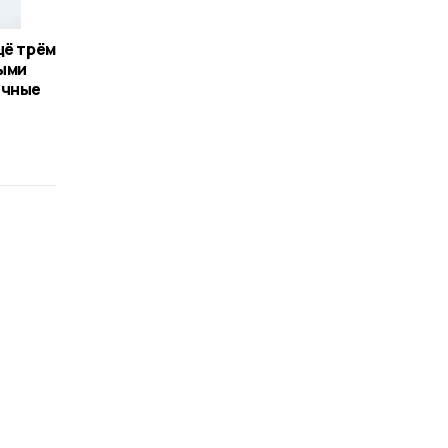
щё трём
ыми
очные