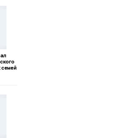
тал
ского
 семей