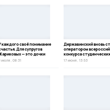
У каждого своё понимание
Державинский вновь с
счастья. Для супругов
оператором всероссий
Жариковых — это дочки
конкурса студенческих
8 июля , 08:31
17 июня , 13:53