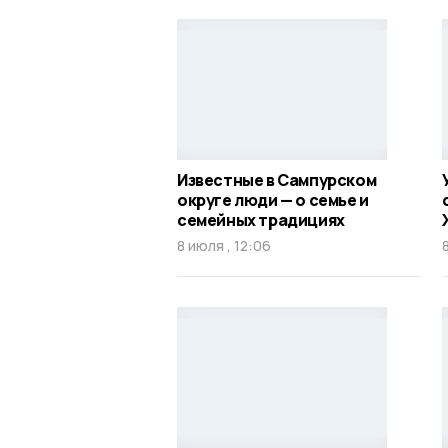
Известные в Сампурском
округе люди — о семье и
семейных традициях
8 июля , 12:06