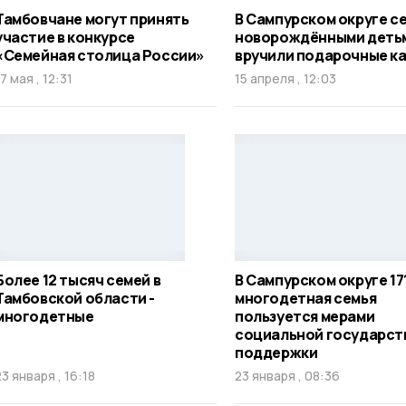
Тамбовчане могут принять
В Сампурском округе с
участие в конкурсе
новорождёнными деть
«Семейная столица России»
вручили подарочные к
17 мая , 12:31
15 апреля , 12:03
Более 12 тысяч семей в
В Сампурском округе 17
Тамбовской области -
многодетная семья
многодетные
пользуется мерами
социальной государст
поддержки
23 января , 16:18
23 января , 08:36