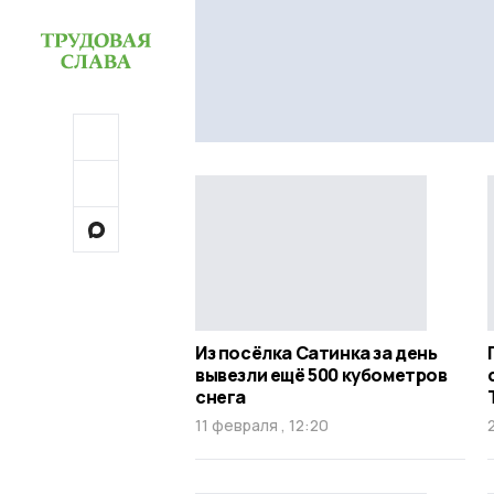
Из посёлка Сатинка за день
вывезли ещё 500 кубометров
снега
11 февраля , 12:20