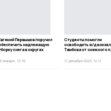
Евгений Первышов поручил
Студенты помогли
обеспечить надлежащую
освободить ж/д вокзал
уборку снега в округах
Тамбова от снежного п
15 января , 12:16
17 декабря 2023, 12:11