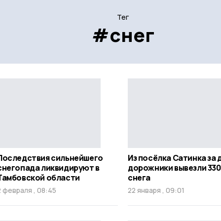
Тег
#снег
Последствия сильнейшего
Из посёлка Сатинка за 
снегопада ликвидируют в
дорожники вывезли 330
Тамбовской области
снега
2 февраля , 08:45
22 января , 09:01