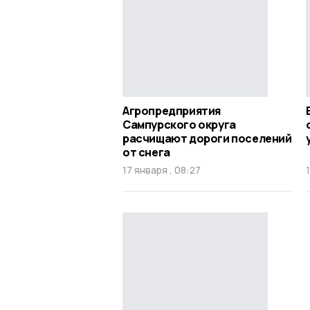
Агропредприятия
Сампурского округа
расчищают дороги поселений
от снега
17 января , 08:27