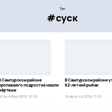
Тег
#суск
В Сампурском районе
В Сампурском районе у
пропавшего подростка нашли
62-летний рыбак
мёртвым
30 октября 2019, 15:50
15 августа 2019, 17:01