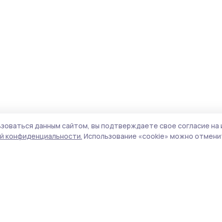
зоваться данным сайтом, вы подтверждаете свое согласие на 
й конфиденциальности.
Использование «cookie» можно отменит
Учредитель и издатель:
ООО «Издательский
Пол
дом «Тамбов»
Сай
Адрес редакции:
392000, Тамбовская обл.,
coo
г.Тамбов, ш. Моршанское, д.14а
сай
Номер телефона редакции:
8 (4752) 45-05-
испо
76
нас
Электронная почта редакции:
конф