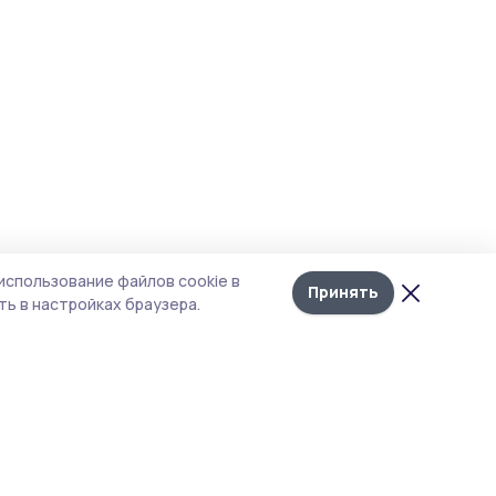
использование файлов cookie в
Принять
ь в настройках браузера.
итика конфиденциальности
т содержит сервисы, использующие
kies. Продолжая пользоваться данным
том, вы подтверждаете свое согласие на
льзование файлов cookie в соответствии с
тоящим уведомлением и Политикой
иденциальности. Использование «cookie»