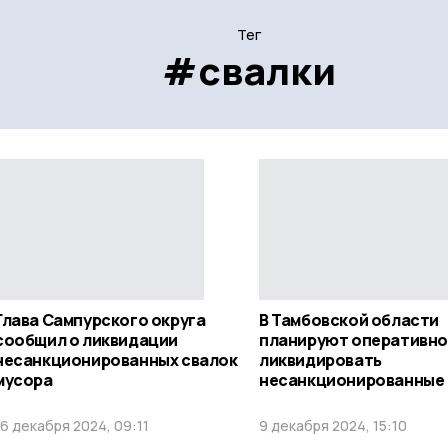
Тег
#свалки
Глава Сампурского округа
В Тамбовской области
сообщил о ликвидации
планируют оперативно
несанкционированных свалок
ликвидировать
мусора
несанкционированные 
16 декабря 2024, 09:11
9 декабря 2024, 15:10