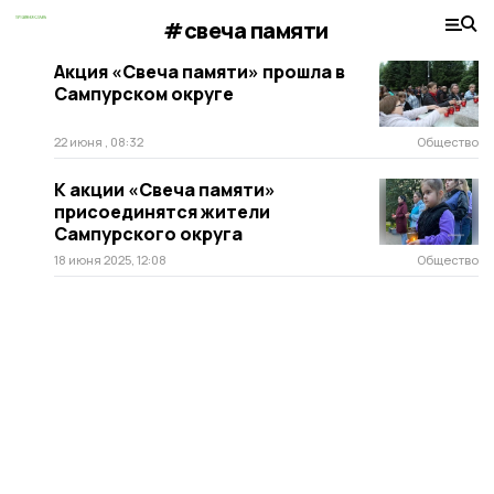
#свеча памяти
Акция «Свеча памяти» прошла в
Сампурском округе
22 июня , 08:32
Общество
К акции «Свеча памяти»
присоединятся жители
Сампурского округа
18 июня 2025, 12:08
Общество